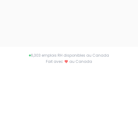
6,303
emplois RH disponibles au Canada
Fait avec
au Canada
À propos de
latoiledesrecruteurs.ca