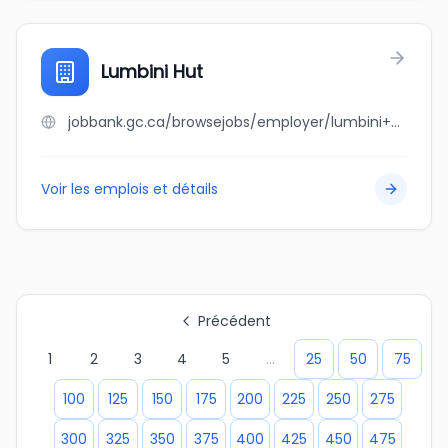
Lumbini Hut
jobbank.gc.ca/browsejobs/employer/lumbini+hut/ca
Voir les emplois et détails
Précédent
1
2
3
4
5
...
25
50
75
100
125
150
175
200
225
250
275
300
325
350
375
400
425
450
475