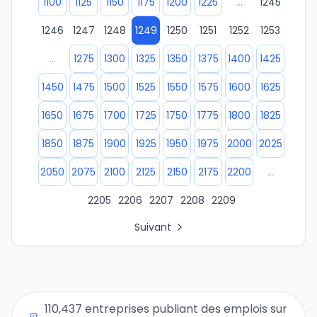
1100
1125
1150
1175
1200
1225
...
1245
1246
1247
1248
1249
1250
1251
1252
1253
...
1275
1300
1325
1350
1375
1400
1425
1450
1475
1500
1525
1550
1575
1600
1625
1650
1675
1700
1725
1750
1775
1800
1825
1850
1875
1900
1925
1950
1975
2000
2025
2050
2075
2100
2125
2150
2175
2200
...
2205
2206
2207
2208
2209
Suivant
Tous les liens de pages d'organisations
Page 1 des listes d'entreprises
Page 2 des listes d'entreprises
Page 3 des listes d'entreprises
110,437 entreprises publiant des emplois sur