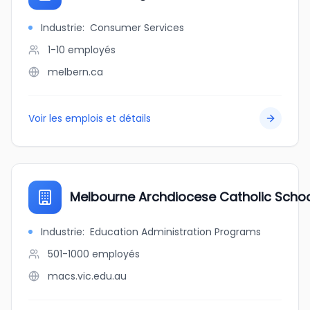
Industrie
:
Consumer Services
1-10
employés
melbern.ca
Voir les emplois et détails
Melbourne Archdiocese Catholic Scho
Industrie
:
Education Administration Programs
501-1000
employés
macs.vic.edu.au