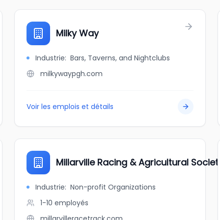
Milky Way
Industrie
:
Bars, Taverns, and Nightclubs
milkywaypgh.com
Voir les emplois et détails
Millarville Racing & Agricultural Societ
Industrie
:
Non-profit Organizations
1-10
employés
millarvilleracetrack.com