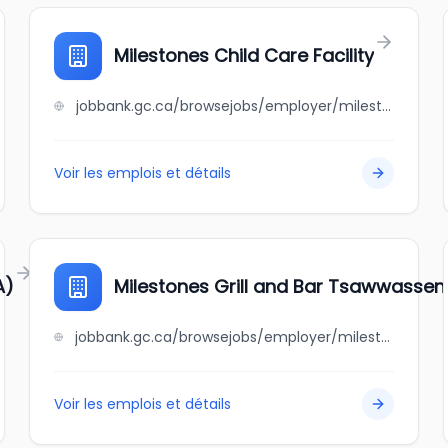
Milestones Child Care Facility
jobbank.gc.ca/browsejobs/employer/milestones+child+care+facility/ca
Voir les emplois et détails
A)
Milestones Grill and Bar Tsawwassen
jobbank.gc.ca/browsejobs/employer/milestones+grill+and+bar+tsawwassen/ca
Voir les emplois et détails