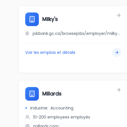
Milky's
jobbank.gc.ca/browsejobs/employer/milky%27s/ca
Voir les emplois et détails
Millards
Industrie
:
Accounting
51-200 employees
employés
millards.com