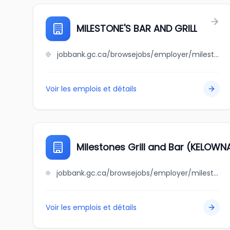
MILESTONE'S BAR AND GRILL
jobbank.gc.ca/browsejobs/employer/milestone%27s+bar+and+grill/ca
Voir les emplois et détails
Milestones Grill and Bar (KELOWN
jobbank.gc.ca/browsejobs/employer/milestones+grill+and+bar+%28kelowna%29/ca
Voir les emplois et détails