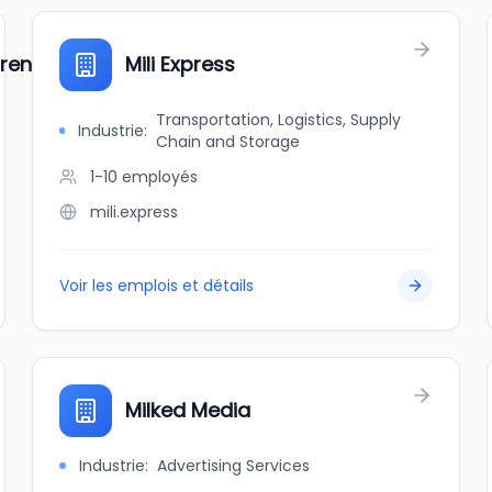
ldren & Family Services, SVYC
Mili Express
Transportation, Logistics, Supply
Industrie
:
Chain and Storage
1-10
employés
mili.express
Voir les emplois et détails
Milked Media
Industrie
:
Advertising Services