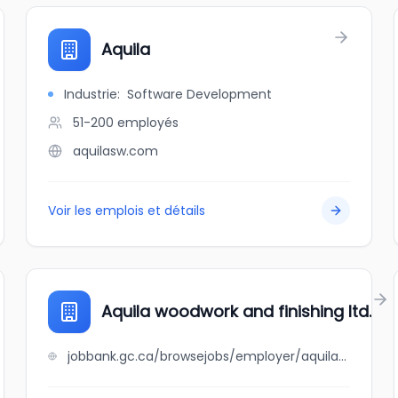
Aquila
Industrie
:
Software Development
51-200
employés
aquilasw.com
Voir les emplois et détails
Aquila woodwork and finishing ltd.
jobbank.gc.ca/browsejobs/employer/aquila+woodwork+and+finishing+ltd./ca