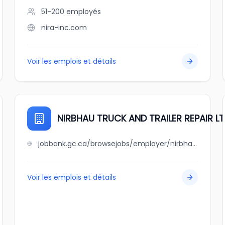
51-200
employés
nira-inc.com
Voir les emplois et détails
NIRBHAU TRUCK AND TRAILER REPAIR L
jobbank.gc.ca/browsejobs/employer/nirbhau+truck+and+trailer+repair+ltd/ca
Voir les emplois et détails