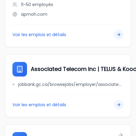
11-50
employés
apmoh.com
Voir les emplois et détails
Associated Telecom Inc | TELUS & Kood
jobbank.gc.ca/browsejobs/employer/associated+telecom+inc+%7C+telus+%26+koodo+authorized+dealer/ca
Voir les emplois et détails