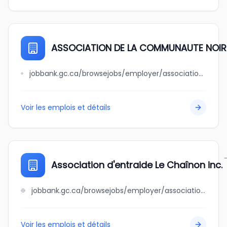
ASSOCIATION DE LA COMMUNAUTE NOIRE
jobbank.gc.ca/browsejobs/employer/association+de+la+communaute+noire+de+cote+des+neiges+%2F+cote+des+neiges+black+community+association+inc./ca
Voir les emplois et détails
Association d'entraide Le Chaînon inc.
jobbank.gc.ca/browsejobs/employer/association+d%27entraide+le+cha%C3%AEnon+inc./ca
Voir les emplois et détails