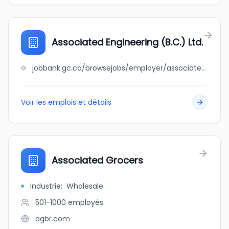
Associated Engineering (B.C.) Ltd.
jobbank.gc.ca/browsejobs/employer/associated+engineering+%28b.c.%29+ltd./ca
Voir les emplois et détails
Associated Grocers
Industrie
:
Wholesale
501-1000
employés
agbr.com