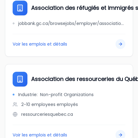
Association des réfugiés et immigrés s
jobbank.gc.ca/browsejobs/employer/association+des+r%C3%A9fugi%C3%A9s+et+immigr%C3%A9s+sans+fronti%C3%A8res/ca
Voir les emplois et détails
Association des ressourceries du Qué
Industrie
:
Non-profit Organizations
2-10 employees
employés
ressourceriesquebec.ca
Voir les emplois et détails