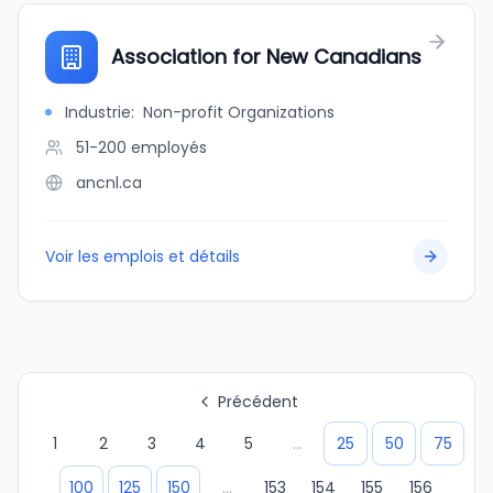
Association for New Canadians
Industrie
:
Non-profit Organizations
51-200
employés
ancnl.ca
Voir les emplois et détails
Précédent
1
2
3
4
5
...
25
50
75
100
125
150
...
153
154
155
156