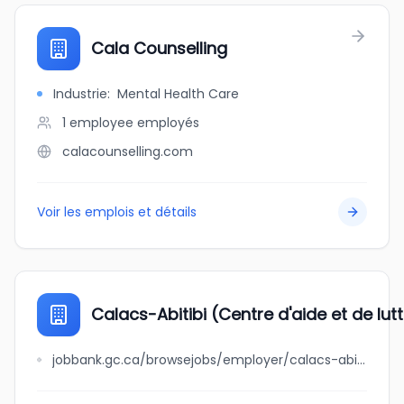
Cala Counselling
Industrie
:
Mental Health Care
1 employee
employés
calacounselling.com
Voir les emplois et détails
Calacs-Abitibi (Centre d'aide et de lut
jobbank.gc.ca/browsejobs/employer/calacs-abitibi+%28centre+d%27aide+et+de+lutte+contre+les+agressions+%C3%A0+caract%C3%A8re+sexuel+%29/ca