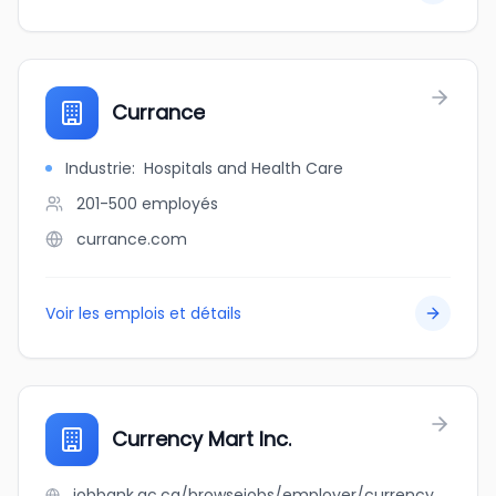
Currance
Industrie
:
Hospitals and Health Care
201-500
employés
currance.com
Voir les emplois et détails
Currency Mart Inc.
jobbank.gc.ca/browsejobs/employer/currency+mart+inc./ca