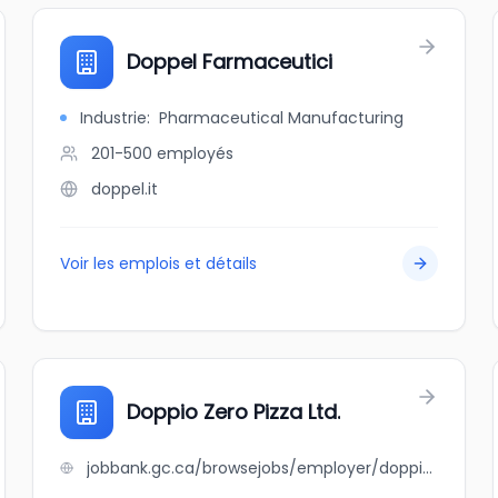
Doppel Farmaceutici
Industrie
:
Pharmaceutical Manufacturing
201-500
employés
doppel.it
Voir les emplois et détails
Doppio Zero Pizza Ltd.
jobbank.gc.ca/browsejobs/employer/doppio+zero+pizza+ltd./ca