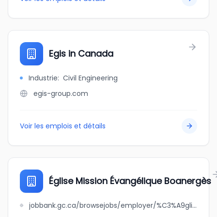
Egis in Canada
Industrie
:
Civil Engineering
egis-group.com
Voir les emplois et détails
Église Mission Évangélique Boanergès
jobbank.gc.ca/browsejobs/employer/%C3%A9glise+mission+%C3%A9vang%C3%A9lique+boanerg%C3%A8s/ca