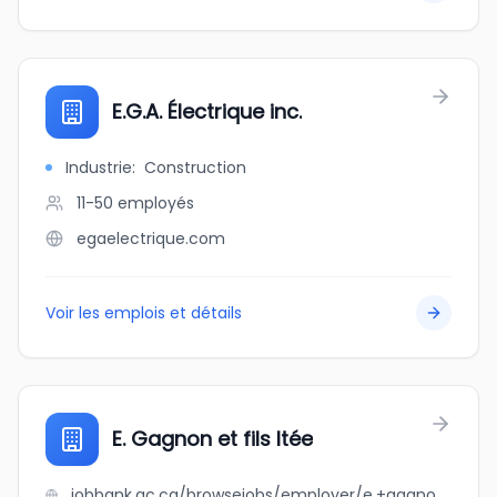
E.G.A. Électrique inc.
Industrie
:
Construction
11-50
employés
egaelectrique.com
Voir les emplois et détails
E. Gagnon et fils ltée
jobbank.gc.ca/browsejobs/employer/e.+gagnon+et+fils+lt%C3%A9e/ca