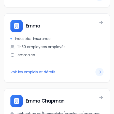
Emma
Industrie
:
Insurance
11-50 employees
employés
emma.ca
Voir les emplois et détails
Emma Chapman
jobbank.gc.ca/browsejobs/employer/emma+chapman/ca