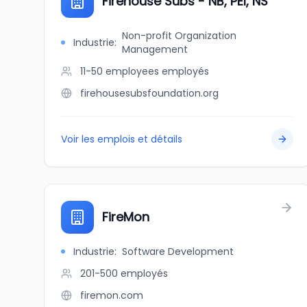
Firehouse Subs - NB, PEI, NS
Non-profit Organization
Industrie
:
Management
11-50 employees
employés
firehousesubsfoundation.org
Voir les emplois et détails
FireMon
Industrie
:
Software Development
201-500
employés
firemon.com