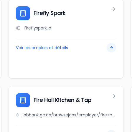
Firefly Spark
fireflyspark.io
Voir les emplois et détails
Fire Hall Kitchen & Tap
jobbank.gc.ca/browsejobs/employer/fire+hall+kitchen+%26+tap/ca