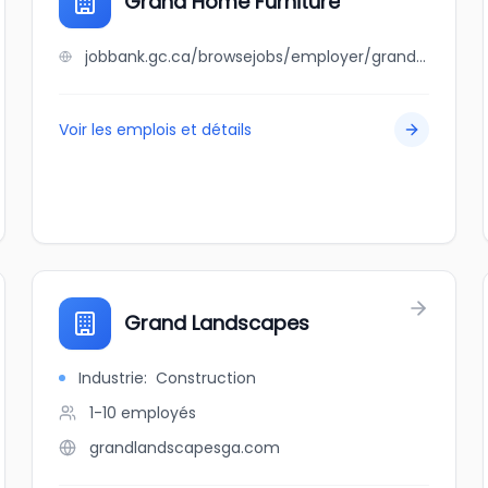
Grand Home Furniture
jobbank.gc.ca/browsejobs/employer/grand+home+furniture/ca
Voir les emplois et détails
Grand Landscapes
Industrie
:
Construction
1-10
employés
grandlandscapesga.com