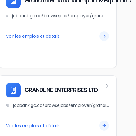
Grand International Import & Export Inc.
jobbank.gc.ca/browsejobs/employer/grand+international+import+%26+export+inc./ca
Voir les emplois et détails
GRANDLINE ENTERPRISES LTD
jobbank.gc.ca/browsejobs/employer/grandline+enterprises+ltd/ca
Voir les emplois et détails