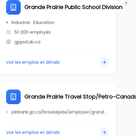
Grande Prairie Public School Division
Industrie
:
Education
51-200
employés
gppsd.ab.ca
Voir les emplois et détails
Grande Prairie Travel Stop/Petro-Cana
jobbank.gc.ca/browsejobs/employer/grande+prairie+travel+stop%2Fpetro-canada+%28hway+43+west%29/ca
Voir les emplois et détails