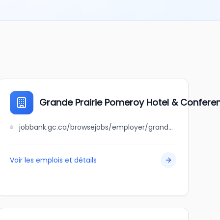
Grande Prairie Pomeroy Hotel & Confere
jobbank.gc.ca/browsejobs/employer/grande+prairie+pomeroy+hotel+%26+conference+centre/ca
Voir les emplois et détails