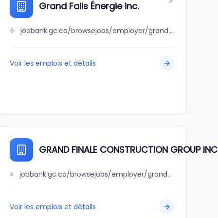
sion
Grand Falls Énergie inc.
jobbank.gc.ca/browsejobs/employer/grand+falls+%C3%A9nergie+inc./ca
Voir les emplois et détails
GRAND FINALE CONSTRUCTION GROUP IN
jobbank.gc.ca/browsejobs/employer/grand+finale+construction+group+incorporated/ca
Voir les emplois et détails