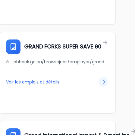
GRAND FORKS SUPER SAVE 90
jobbank.gc.ca/browsejobs/employer/grand+forks+super+save+90/ca
Voir les emplois et détails