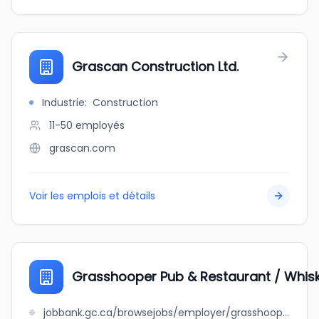
Grascan Construction Ltd.
Industrie
:
Construction
11-50
employés
grascan.com
Voir les emplois et détails
Grasshooper Pub & Restaurant / Whisk
jobbank.gc.ca/browsejobs/employer/grasshooper+pub+%26+restaurant+%2F+whiskey+business+ltd/ca