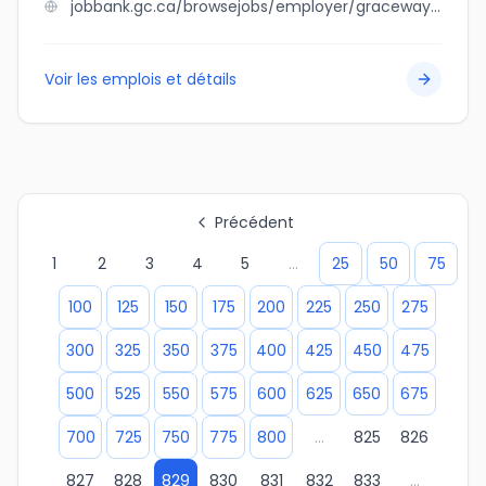
jobbank.gc.ca/browsejobs/employer/graceway+enterprise+ltd/ca
Voir les emplois et détails
Précédent
1
2
3
4
5
...
25
50
75
100
125
150
175
200
225
250
275
300
325
350
375
400
425
450
475
500
525
550
575
600
625
650
675
700
725
750
775
800
...
825
826
827
828
829
830
831
832
833
...