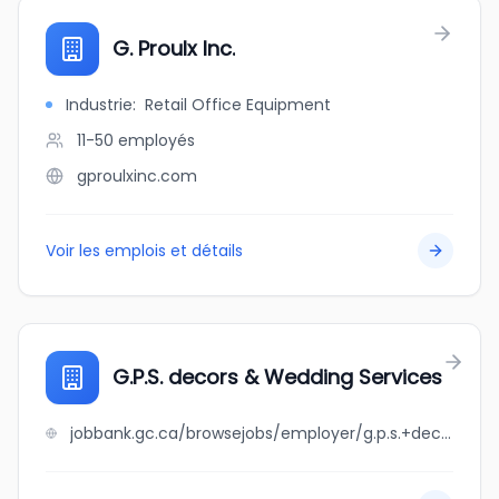
G. Proulx Inc.
Industrie
:
Retail Office Equipment
11-50
employés
gproulxinc.com
Voir les emplois et détails
G.P.S. decors & Wedding Services
jobbank.gc.ca/browsejobs/employer/g.p.s.+decors+%26+wedding+services/ca