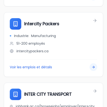
Intercity Packers
Industrie
:
Manufacturing
51-200
employés
intercitypackers.ca
Voir les emplois et détails
INTER CITY TRANSPORT
jobbank.gc.ca/browsejobs/employer/inter+city+transport/ca