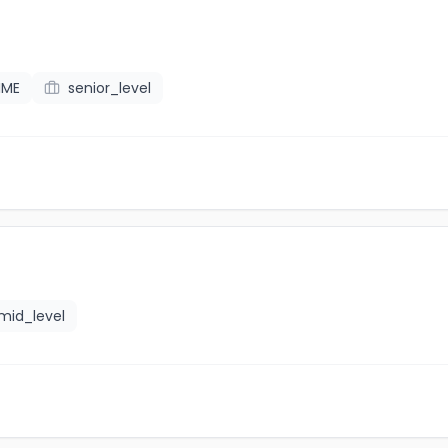
IME
senior_level
mid_level