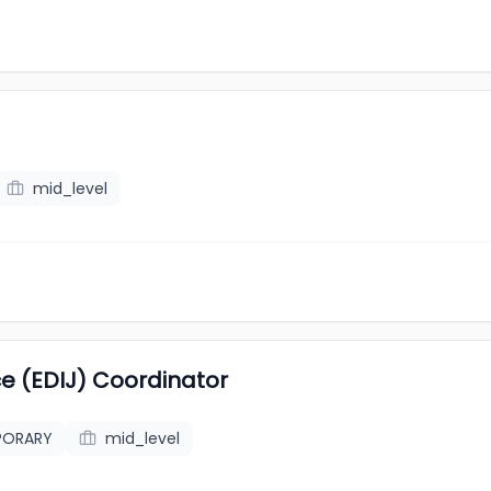
g
mid_level
ice (EDIJ) Coordinator
MPORARY
mid_level