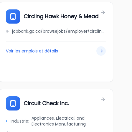
Circling Hawk Honey & Mead
jobbank.gc.ca/browsejobs/employer/circling+hawk+honey+%26+mead/ca
Voir les emplois et détails
Circuit Check Inc.
Appliances, Electrical, and
Industrie
:
Electronics Manufacturing