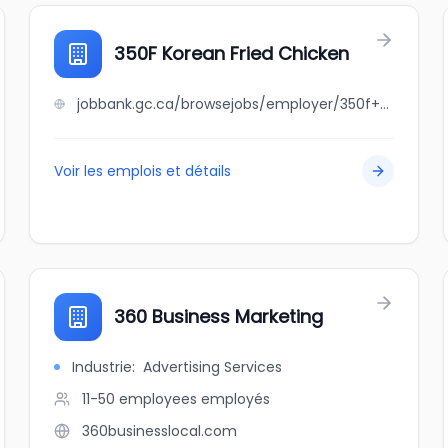
350F Korean Fried Chicken
jobbank.gc.ca/browsejobs/employer/350f+korean+fried+chicken/ca
Voir les emplois et détails
360 Business Marketing
Industrie
:
Advertising Services
11-50 employees
employés
360businesslocal.com