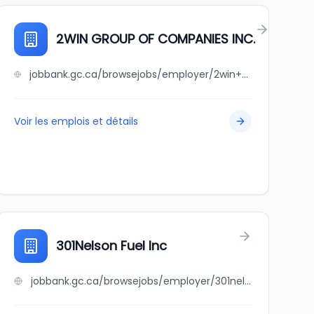
2WIN GROUP OF COMPANIES INC.
jobbank.gc.ca/browsejobs/employer/2win+group+of+companies+inc./ca
Voir les emplois et détails
301Nelson Fuel Inc
jobbank.gc.ca/browsejobs/employer/301nelson+fuel+inc/ca