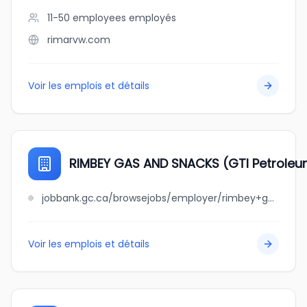
11-50 employees
employés
rimarvw.com
Voir les emplois et détails
RIMBEY GAS AND SNACKS (GTI Petroleu
jobbank.gc.ca/browsejobs/employer/rimbey+gas+and+snacks+%28gti+petroleum+ltd%29/ca
Voir les emplois et détails