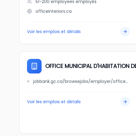
51-200 employees
employés
officeinteriors.ca
Voir les emplois et détails
OFFICE MUNICIPAL D'HABITATION
jobbank.gc.ca/browsejobs/employer/office+municipal+d%27habitation+de+chibougamau/ca
Voir les emplois et détails