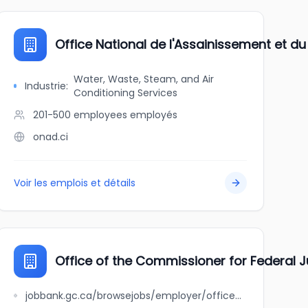
s-Rivières
Office National de l'Assainissement et d
Water, Waste, Steam, and Air
Industrie
:
Conditioning Services
201-500 employees
employés
onad.ci
Voir les emplois et détails
rio
Office of the Commissioner for Federal J
jobbank.gc.ca/browsejobs/employer/office+of+the+commissioner+for+federal+judicial+affairs+canada+-+federal+courts+reports/ca