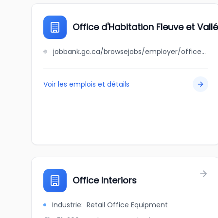
Office d'Habitation Fleuve et Vall
jobbank.gc.ca/browsejobs/employer/office+d%27habitation+fleuve+et+vall%C3%A9e/ca
Voir les emplois et détails
Office Interiors
Industrie
:
Retail Office Equipment