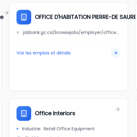
ée
OFFICE D'HABITATION PIERRE-DE SAURE
jobbank.gc.ca/browsejobs/employer/office+d%27habitation+pierre-de+saurel/ca
Voir les emplois et détails
Office Interiors
Industrie
:
Retail Office Equipment