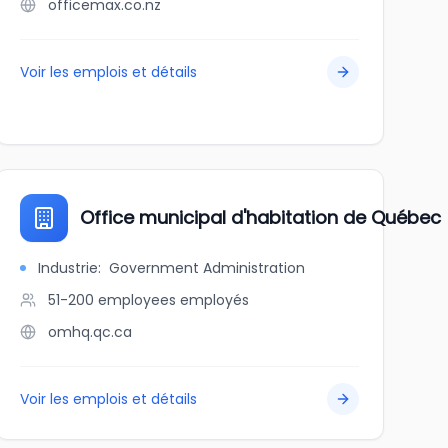
officemax.co.nz
Voir les emplois et détails
l
Office municipal d'habitation de Québe
Industrie
:
Government Administration
51-200 employees
employés
omhq.qc.ca
Voir les emplois et détails