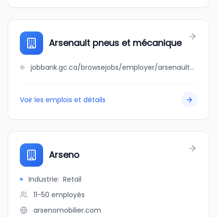
Arsenault pneus et mécanique
jobbank.gc.ca/browsejobs/employer/arsenault+pneus+et+m%C3%A9canique/ca
Voir les emplois et détails
Arseno
Industrie
:
Retail
11-50
employés
arsenomobilier.com