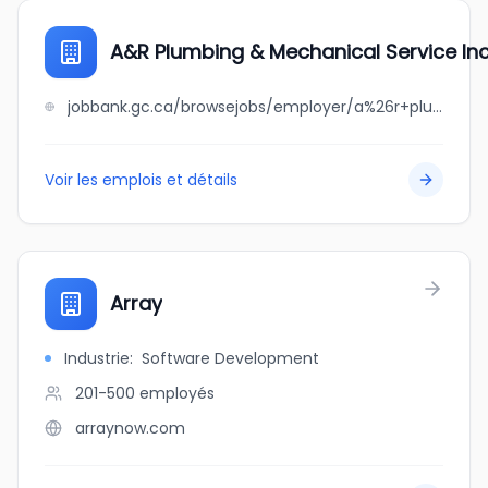
A&R Plumbing & Mechanical Service Inc
jobbank.gc.ca/browsejobs/employer/a%26r+plumbing+%26+mechanical++service+inc./ca
Voir les emplois et détails
Array
Industrie
:
Software Development
201-500
employés
arraynow.com