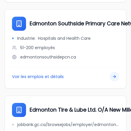
Edmonton Southside Primary Care Net
Industrie
:
Hospitals and Health Care
51-200
employés
edmontonsouthsidepcn.ca
Voir les emplois et détails
Edmonton Tire & Lube Ltd. O/A New Mil
jobbank.gc.ca/browsejobs/employer/edmonton+tire+%26+lube+ltd.+o%2Fa+new+millenium+edmonton+tire+%26+lube+ltd./ca