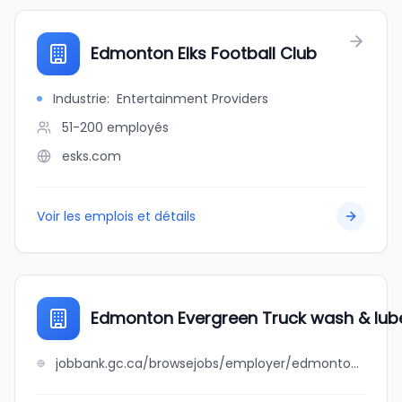
Edmonton Elks Football Club
Industrie
:
Entertainment Providers
51-200
employés
esks.com
Voir les emplois et détails
Edmonton Evergreen Truck wash & lube
jobbank.gc.ca/browsejobs/employer/edmonton+evergreen+truck+wash+%26+lube+inc./ca