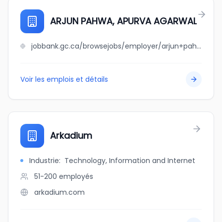
ARJUN PAHWA, APURVA AGARWAL
jobbank.gc.ca/browsejobs/employer/arjun+pahwa%2C+apurva+agarwal/ca
Voir les emplois et détails
Arkadium
Industrie
:
Technology, Information and Internet
51-200
employés
arkadium.com