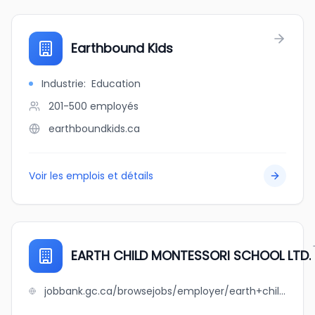
Earthbound Kids
Industrie
:
Education
201-500
employés
earthboundkids.ca
Voir les emplois et détails
EARTH CHILD MONTESSORI SCHOOL LTD.
jobbank.gc.ca/browsejobs/employer/earth+child+montessori+school+ltd./ca