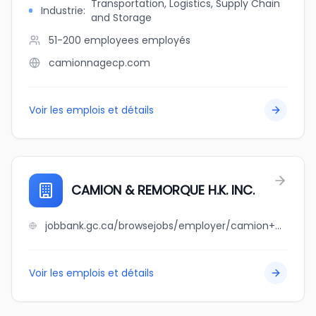
Transportation, Logistics, Supply Chain
Industrie
:
and Storage
51-200 employees
employés
camionnagecp.com
Voir les emplois et détails
CAMION & REMORQUE H.K. INC.
jobbank.gc.ca/browsejobs/employer/camion+%26+remorque+h.k.+inc./ca
Voir les emplois et détails