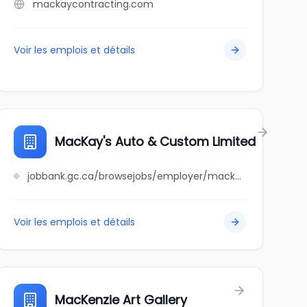
mackaycontracting.com
Voir les emplois et détails
MacKay's Auto & Custom Limited
jobbank.gc.ca/browsejobs/employer/mackay%27s+auto+%26+custom+limited/ca
Voir les emplois et détails
MacKenzie Art Gallery