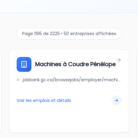
Page 1195 de 2225 • 50 entreprises affichées
Machines à Coudre Pénélope
jobbank.gc.ca/browsejobs/employer/machines+%C3%A0+coudre+p%C3%A9n%C3%A9lope/ca
Voir les emplois et détails