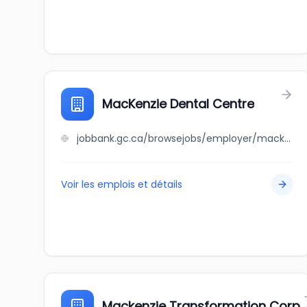
MacKenzie Dental Centre
jobbank.gc.ca/browsejobs/employer/mackenzie+dental+centre/ca
Voir les emplois et détails
Mackenzie Transformation Corp.