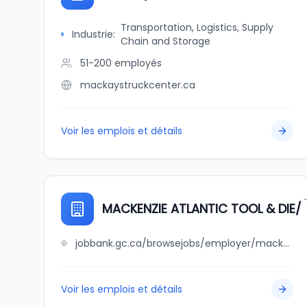
Transportation, Logistics, Supply
Industrie
:
Chain and Storage
51-200
employés
mackaystruckcenter.ca
Voir les emplois et détails
MACKENZIE ATLANTIC TOOL & DIE/
jobbank.gc.ca/browsejobs/employer/mackenzie+atlantic+tool+%26+die%2F/ca
Voir les emplois et détails