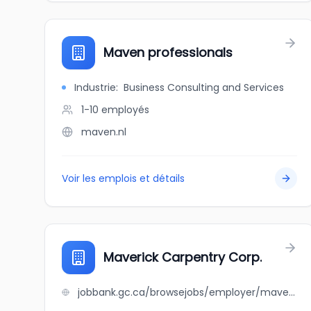
Maven professionals
Industrie
:
Business Consulting and Services
1-10
employés
maven.nl
Voir les emplois et détails
Maverick Carpentry Corp.
jobbank.gc.ca/browsejobs/employer/maverick+carpentry+corp./ca