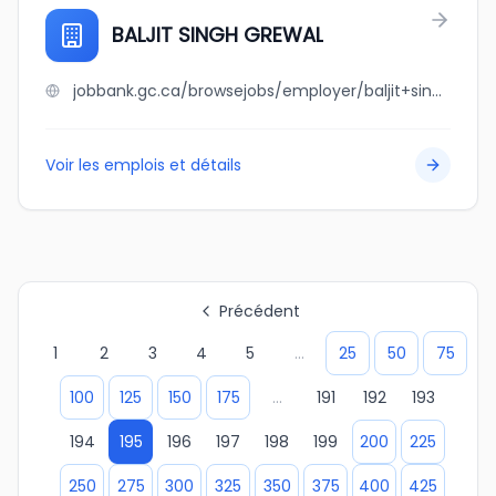
BALJIT SINGH GREWAL
jobbank.gc.ca/browsejobs/employer/baljit+singh+grewal/ca
Voir les emplois et détails
Précédent
1
2
3
4
5
...
25
50
75
100
125
150
175
...
191
192
193
194
195
196
197
198
199
200
225
250
275
300
325
350
375
400
425