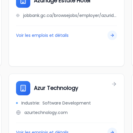
Azuridge Estate Hotel
jobbank.gc.ca/browsejobs/employer/azuridge+estate+hotel/ca
Voir les emplois et détails
Azur Technology
Industrie
:
Software Development
azurtechnology.com
Voir les emplois et détails