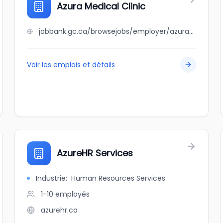
Azura Medical Clinic
jobbank.gc.ca/browsejobs/employer/azura+medical+clinic/ca
Voir les emplois et détails
AzureHR Services
Industrie
:
Human Resources Services
1-10
employés
azurehr.ca