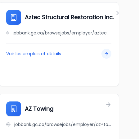
Aztec Structural Restoration Inc.
jobbank.gc.ca/browsejobs/employer/aztec+structural+restoration+inc./ca
Voir les emplois et détails
AZ Towing
jobbank.gc.ca/browsejobs/employer/az+towing/ca